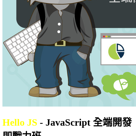
Hello JS
- JavaScript 全端開發