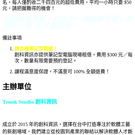
名，每人僅酌收二千四百元的超低費用，平均一小時只要 $50
元，請把握難得的機會！
老闆說去尾數、打五折⋯通通都不要，直
接砍一個 ０ 才霸氣啦！
備註事項
請自備筆記型電腦！
創科資訊亦提供筆記型電腦現場租借，費用 $300 元／每
次，數量有限需要預約登記。
課程滿意度保證，不滿意可 100% 全額退費！
主辦單位
Trunk Studio 創科資訊
成立於 2015 年的創科資訊，選擇在台中打造專注於軟體工藝
的新創場域，我們建立從校園到產業的聯結以解決軟體人才斷